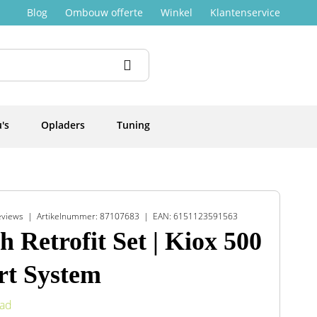
Blog
Ombouw offerte
Winkel
Klantenservice
's
Opladers
Tuning
eviews
Artikelnummer: 87107683
EAN: 6151123591563
h Retrofit Set | Kiox 500
t System
aad