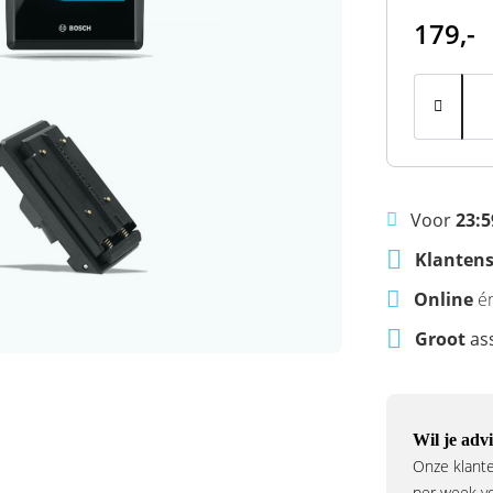
179,-
Voor
23:5
Klantens
Online
é
Groot
as
Wil je advi
Onze klante
per week voo