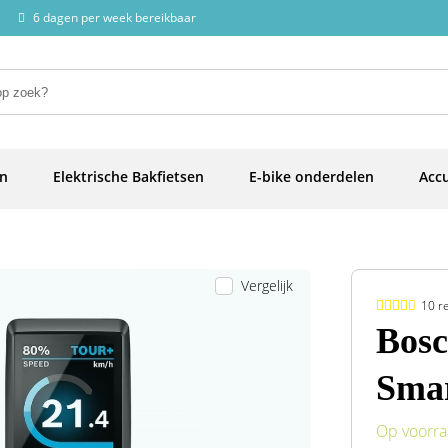
6 dagen per week bereikbaar
en
Elektrische Bakfietsen
E-bike onderdelen
Accu
Vergelijk
10 r
Bosc
Smar
Op voorr