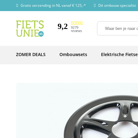
Gratis verzending in NL vanaf € 125,-*
Dé ombouw specialist
9,2
9279
reviews
ZOMER DEALS
Ombouwsets
Elektrische Fiets