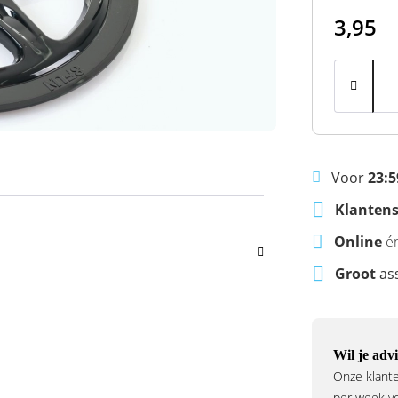
3,95
Voor
23:5
Klantens
Online
é
Groot
as
Wil je advi
Onze klante
per week voo