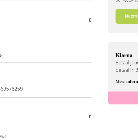
Neem 
g
Klarna
Betaal jouw
betaal in 
Meer inform
669578259
iews