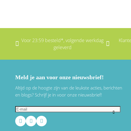
Voor 23:59 besteld*, volgende werkdag
Klant
geleverd
Meld je aan voor onze nieuwsbrief!
Altijd op de hoogte zijn van de leukste acties, berichten
en blogs? Schrijf je in voor onze nieuwsbrief!