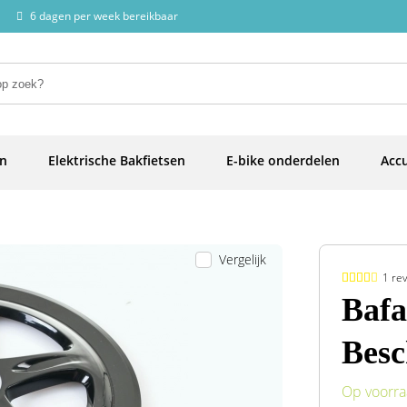
6 dagen per week bereikbaar
en
Elektrische Bakfietsen
E-bike onderdelen
Accu
Vergelijk
1 re
Bafa
Bes
Op voorr