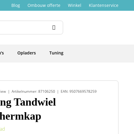
Blog
Ombouw offerte
Winkel
Klantenservice
's
Opladers
Tuning
view
Artikelnummer: 87106250
EAN: 9507669578259
ng Tandwiel
chermkap
aad