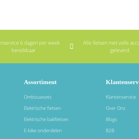
enservice 6 dagen per week
Alle fietsen met volle accu
bereikbaar
geleverd
Assortiment
Klantenserv
Ombouwsets
Klantenservice
Elektrische fietsen
Over Ons
Elektrische bakfietsen
Blogs
E-bike onderdelen
B2B