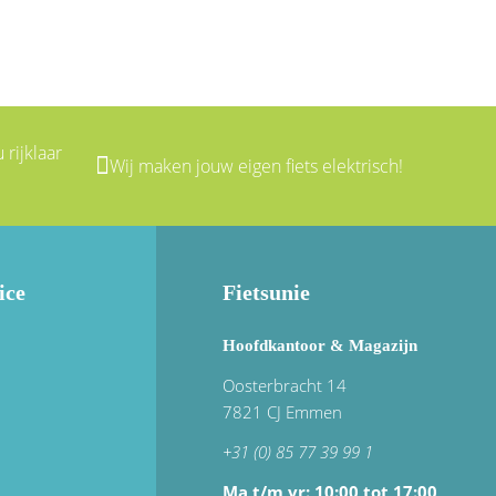
 rijklaar
Wij maken jouw eigen fiets elektrisch!
ice
Fietsunie
Hoofdkantoor & Magazijn
Oosterbracht 14
7821 CJ Emmen
+31 (0) 85 77 39 99 1
Ma t/m vr: 10:00 tot 17:00