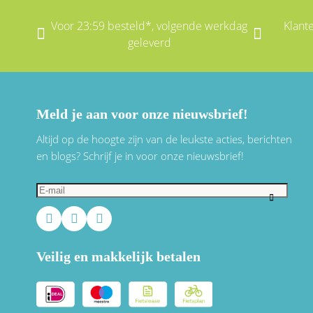
Voor 23:59 besteld*, volgende werkdag
Klant
geleverd
Meld je aan voor onze nieuwsbrief!
Altijd op de hoogte zijn van de leukste acties, berichten
en blogs? Schrijf je in voor onze nieuwsbrief!
Veilig en makkelijk betalen