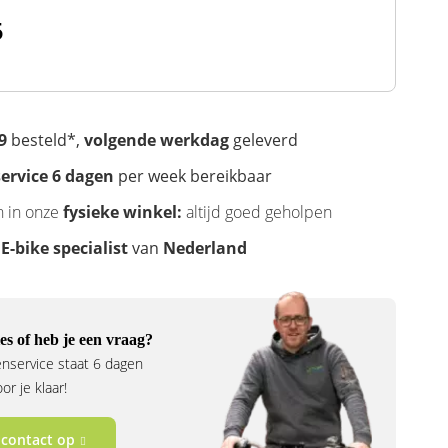
5
9
besteld*,
volgende werkdag
geleverd
ervice 6 dagen
per week bereikbaar
n in onze
fysieke winkel:
altijd goed geholpen
e
E-bike specialist
van
Nederland
es of heb je een vraag?
nservice staat 6 dagen
r je klaar!
contact op