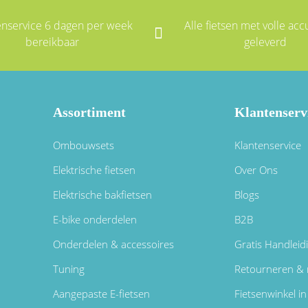
enservice 6 dagen per week
Alle fietsen met volle accu
bereikbaar
geleverd
Assortiment
Klantenserv
Ombouwsets
Klantenservice
Elektrische fietsen
Over Ons
Elektrische bakfietsen
Blogs
E-bike onderdelen
B2B
Onderdelen & accessoires
Gratis Handleid
Tuning
Retourneren & 
Aangepaste E-fietsen
Fietsenwinkel 