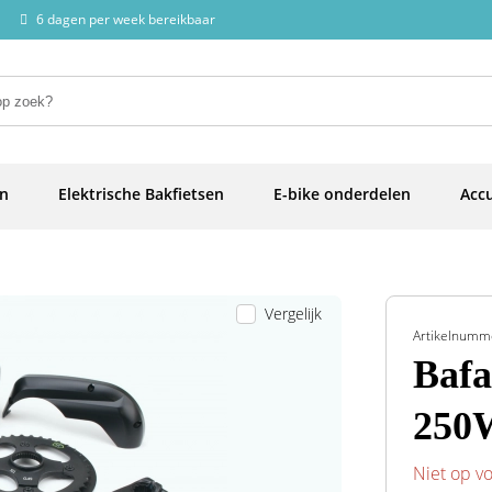
6 dagen per week bereikbaar
en
Elektrische Bakfietsen
E-bike onderdelen
Accu
Vergelijk
Artikelnumm
Bafa
250
Niet op v