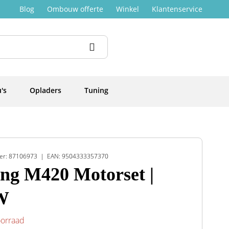
Blog
Ombouw offerte
Winkel
Klantenservice
's
Opladers
Tuning
er: 87106973
EAN: 9504333357370
ng M420 Motorset |
W
oorraad