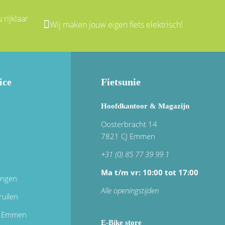
 rijklaar
Wij maken jouw eigen fiets elektrisch!
ice
Fietsunie
Hoofdkantoor & Magazijn
Oosterbracht 14
7821 CJ Emmen
+31 (0) 85 77 39 99 1
Ma t/m vr: 10:00 tot 17:00
ingen
Alle openingstijden
ruilen
in Emmen
E-Bike store