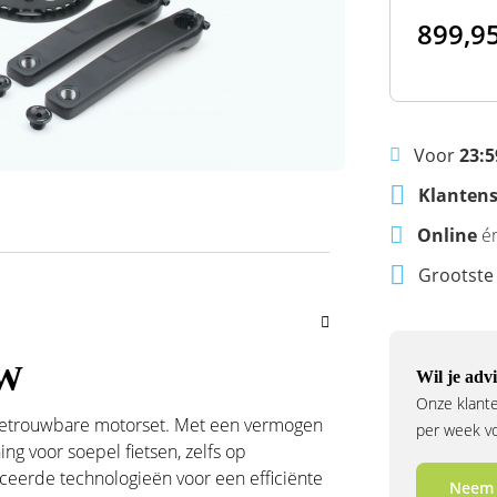
899,9
Voor
23:5
Klantens
Online
é
Grootst
0W
Wil je advi
Onze klante
betrouwbare motorset. Met een vermogen
per week voo
g voor soepel fietsen, zelfs op
nceerde technologieën voor een efficiënte
Neem 