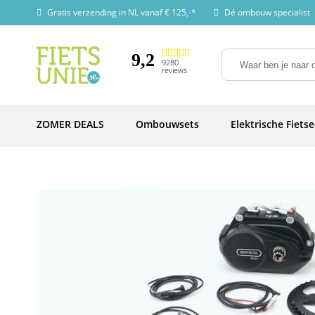
Gratis verzending in NL vanaf € 125,-*
Dé ombouw specialist
9,2
9280
reviews
ZOMER DEALS
Ombouwsets
Elektrische Fiets