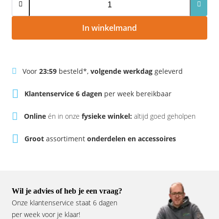
Rivel
Phylion
In winkelmand
Sparta
Qwic
Stella
Sparta
Voor
23:59
besteld*,
volgende werkdag
geleverd
Union
Stella
Klantenservice 6 dagen
per week bereikbaar
Urban Arrow
Tenways
Online
én in onze
fysieke winkel:
altijd goed geholpen
Victesse
TranzX
Groot
assortiment
onderdelen en accessoires
Vogue
Urban Arrow
VanMoof
Wil je advies of heb je een vraag?
Victesse
Onze klantenservice staat 6 dagen
per week voor je klaar!