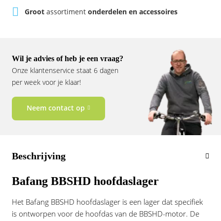
Rivel
Phylion
Groot
assortiment
onderdelen en accessoires
Sparta
Qwic
Stella
Sparta
Wil je advies of heb je een vraag?
Onze klantenservice staat 6 dagen
per week voor je klaar!
Union
Stella
Urban Arrow
Tenways
Neem contact op
Victesse
TranzX
Vogue
Urban Arrow
Beschrijving
VanMoof
Bafang BBSHD hoofdaslager
Het Bafang BBSHD hoofdaslager is een lager dat specifiek
Victesse
is ontworpen voor de hoofdas van de BBSHD-motor. De