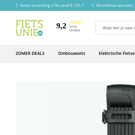
Gratis verzending in NL vanaf € 125,-*
Dé ombouw specialist
9,2
9279
reviews
ZOMER DEALS
Ombouwsets
Elektrische Fiets