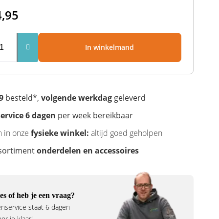
4,95
In winkelmand
9
besteld*,
volgende werkdag
geleverd
ervice 6 dagen
per week bereikbaar
n in onze
fysieke winkel:
altijd goed geholpen
sortiment
onderdelen en accessoires
es of heb je een vraag?
nservice staat 6 dagen
r je klaar!