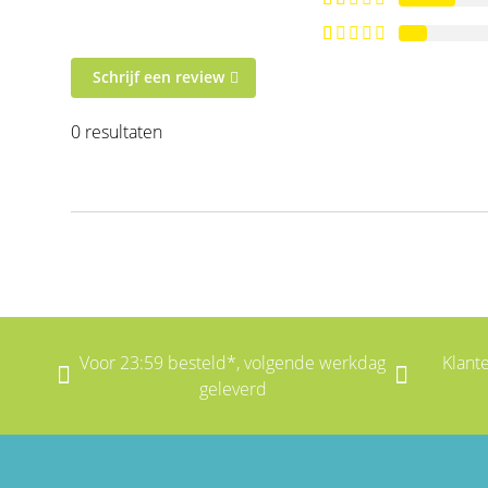
Schrijf een review
0 resultaten
Voor 23:59 besteld*, volgende werkdag
Klant
geleverd