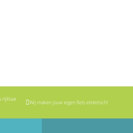
 rijklaar
Wij maken jouw eigen fiets elektrisch!