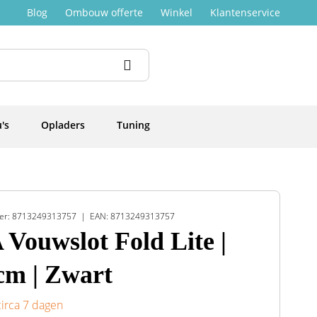
Blog
Ombouw offerte
Winkel
Klantenservice
's
Opladers
Tuning
er: 8713249313757
EAN: 8713249313757
Vouwslot Fold Lite |
cm | Zwart
circa 7 dagen