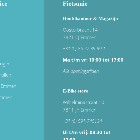
ice
Fietsunie
Hoofdkantoor & Magazijn
Oosterbracht 14
7821 CJ Emmen
+31 (0) 85 77 39 99 1
Ma t/m vr: 10:00 tot 17:00
ingen
Alle openingstijden
ruilen
in Emmen
E-Bike store
 emmen
Wilhelminastraat 10
7811 JA Emmen
+31 (0) 591-745134
Di t/m vrij:
08:30 tot
17:00