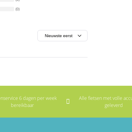
(0)
enservice 6 dagen per week
Alle fietsen met volle accu
bereikbaar
geleverd