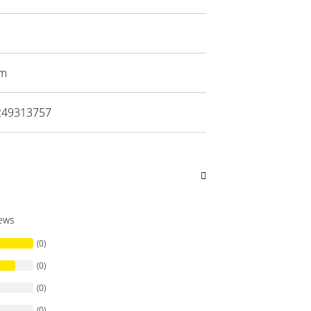
cm
249313757
iews
(0)
(0)
(0)
(0)