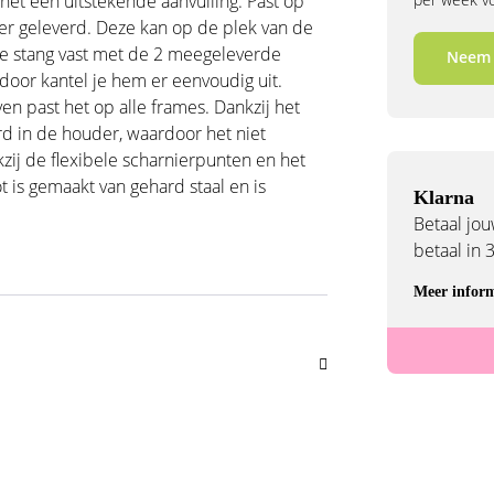
et een uitstekende aanvulling. Past op
er geleverd. Deze kan op de plek van de
 stang vast met de 2 meegeleverde
Neem 
rdoor kantel je hem er eenvoudig uit.
ven past het op alle frames. Dankzij het
rd in de houder, waardoor het niet
kzij de flexibele scharnierpunten en het
ot is gemaakt van gehard staal en is
Klarna
Betaal jouw
betaal in 
Meer inform