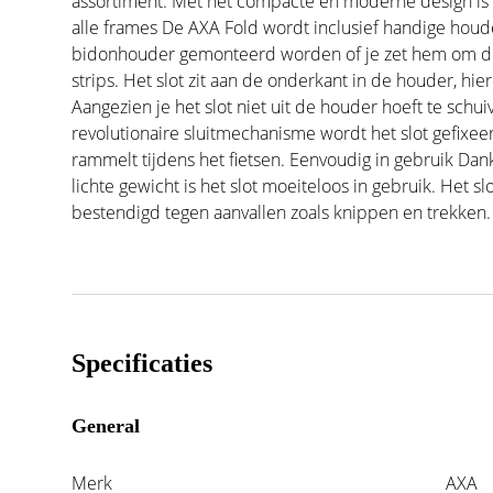
assortiment. Met het compacte en moderne design is h
alle frames De AXA Fold wordt inclusief handige houd
bidonhouder gemonteerd worden of je zet hem om de
strips. Het slot zit aan de onderkant in de houder, hie
Aangezien je het slot niet uit de houder hoeft te schui
revolutionaire sluitmechanisme wordt het slot gefixee
rammelt tijdens het fietsen. Eenvoudig in gebruik Dan
lichte gewicht is het slot moeiteloos in gebruik. Het sl
bestendigd tegen aanvallen zoals knippen en trekken.
Specificaties
General
Merk
AXA