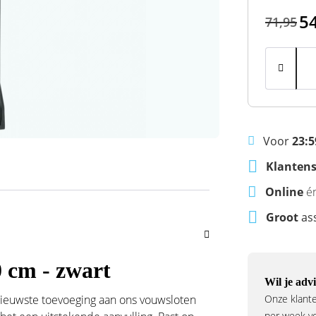
5
71,95
Voor
23:5
Klantens
Online
é
Groot
as
 cm - zwart
Wil je advi
nieuwste toevoeging aan ons vouwsloten
Onze klante
per week voo