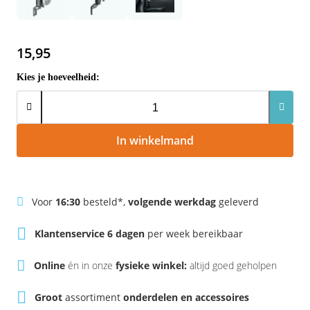
Rivel
Phylion
Sparta
Qwic
15,95
Kies je hoeveelheid:
Stella
Sparta
Union
Stella
In winkelmand
Urban Arrow
Tenways
Victesse
TranzX
Voor
16:30
besteld*,
volgende werkdag
geleverd
Vogue
Urban Arrow
Klantenservice 6 dagen
per week bereikbaar
VanMoof
Online
én in onze
fysieke winkel:
altijd goed geholpen
Victesse
Groot
assortiment
onderdelen en accessoires