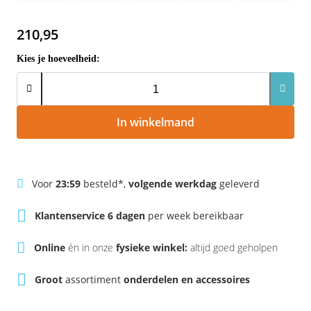
Rivel
Phylion
210,95
Sparta
Qwic
Kies je hoeveelheid:
Stella
Sparta
Union
Stella
In winkelmand
Urban Arrow
Tenways
Voor
23:59
besteld*,
volgende werkdag
geleverd
Victesse
TranzX
Klantenservice 6 dagen
per week bereikbaar
Vogue
Urban Arrow
Online
én in onze
fysieke winkel:
altijd goed geholpen
VanMoof
Groot
assortiment
onderdelen en accessoires
Victesse