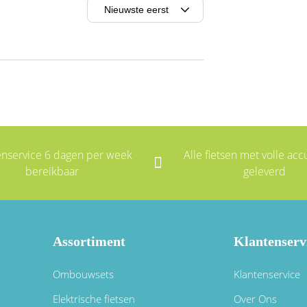
enservice 6 dagen per week
Alle fietsen met volle accu
bereikbaar
geleverd
Assortiment
Klantenserv
Ombouwsets
Klantenservice
Elektrische fietsen
Over Ons