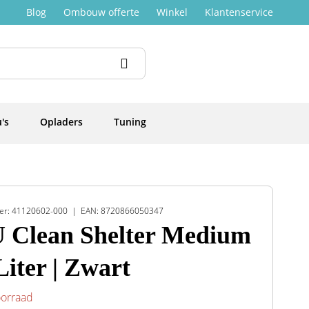
Blog
Ombouw offerte
Winkel
Klantenservice
's
Opladers
Tuning
er: 41120602-000
EAN: 8720866050347
 Clean Shelter Medium
 Liter | Zwart
oorraad