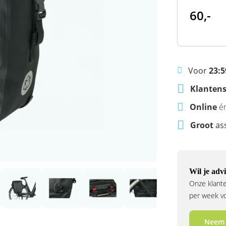
60,-
Voor
23:5
Klantens
Online
é
Groot
as
Wil je advi
Onze klante
per week voo
Neem 