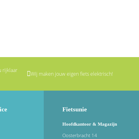
 rijklaar
Wij maken jouw eigen fiets elektrisch!
ice
Fietsunie
Hoofdkantoor & Magazijn
Oosterbracht 14