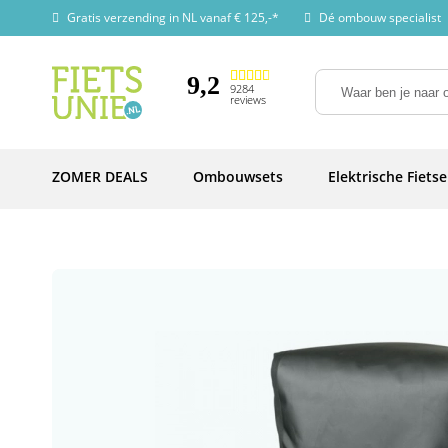
Gratis verzending in NL vanaf € 125,-*
Dé ombouw specialist
9,2
9284
reviews
ZOMER DEALS
Ombouwsets
Elektrische Fiets