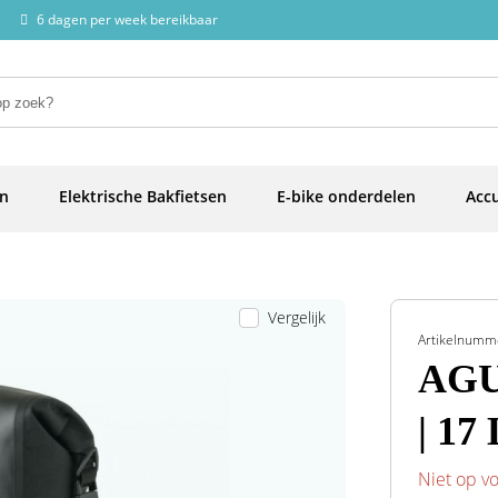
6 dagen per week bereikbaar
en
Elektrische Bakfietsen
E-bike onderdelen
Accu
Vergelijk
Artikelnumm
AGU
| 17
Niet op v