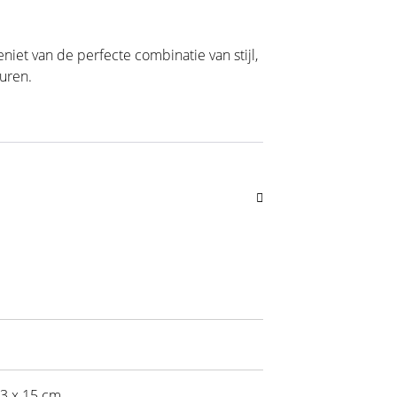
niet van de perfecte combinatie van stijl,
turen.
43 x 15 cm