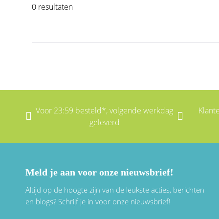
0 resultaten
Voor 23:59 besteld*, volgende werkdag
Klant
geleverd
Meld je aan voor onze nieuwsbrief!
Altijd op de hoogte zijn van de leukste acties, berichten
en blogs? Schrijf je in voor onze nieuwsbrief!