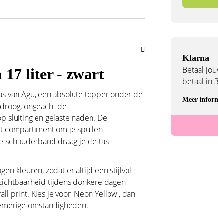
Klarna
Betaal jouw
7 liter - zwart
betaal in 
stas van Agu, een absolute topper onder de
Meer inform
d droog, ongeacht de
 sluiting en gelaste naden. De
rt compartiment om je spullen
e schouderband draag je de tas
gen kleuren, zodat er altijd een stijlvol
a zichtbaarheid tijdens donkere dagen
all print. Kies je voor 'Neon Yellow', dan
chemerige omstandigheden.