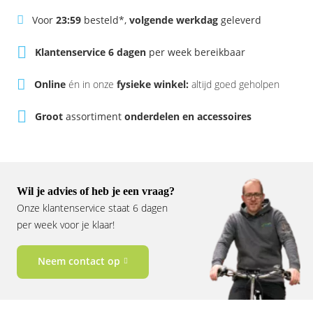
Rivel
Phylion
Voor
23:59
besteld*,
volgende werkdag
geleverd
Sparta
Qwic
Klantenservice 6 dagen
per week bereikbaar
Stella
Sparta
Online
én in onze
fysieke winkel:
altijd goed geholpen
Groot
assortiment
onderdelen en accessoires
Union
Stella
Urban Arrow
Tenways
Victesse
TranzX
Wil je advies of heb je een vraag?
Onze klantenservice staat 6 dagen
Vogue
Urban Arrow
per week voor je klaar!
VanMoof
Neem contact op
Victesse