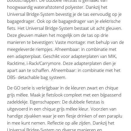
boodschappen. De dubbele fietstas is gemaakt van
hoogwaardig waterafstotend polyester. Dankzij het
Universal Bridge-System bevestig je de tas eenvoudig op je
bagagedrager. Ook op de bagagedrager van je elektrische
fiets. Het Universal Bridge-System bestaat uit acht gleuven.
Deze gleuven maken het mogelijk om de tas op drie
manieren te bevestigen: Vaste montage: met behulp van de
meegeleverde riempjes. Afneembaar: in combinatie met
een adapterplaat. Geschikt voor adapterplaten van MIK,
Racktime, i-Rack/Carrymore. Deze adapterplaten dien je
apart aan te schaffen. Afneembaar: in combinatie met het
DBS- detachable bag systeem.
De GO serie is verkrijgbaar in de kleuren zwart en chique
grijs mêlee. Maak je fietslook compleet met een bijpassend
zadeldekje. Eigenschappen: De dubbele fietstas is
uitgevoerd in een chique grijs mêlee kleur. Voorzien van
handige zijvakken waar je een flesje drinken of een paraplu
in mee kunt nemen. Reflectie op alle zijden. Dankzij het
Universal Bridge-System op diverse manieren en