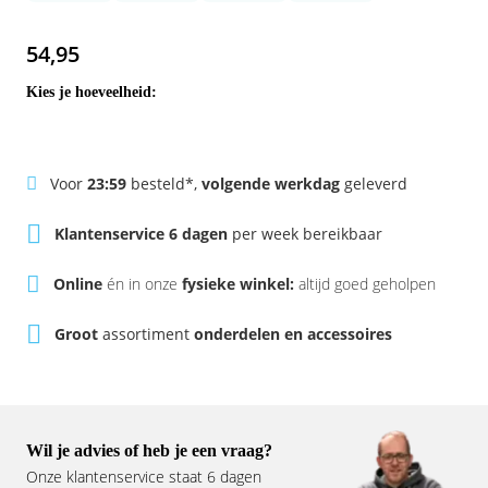
Rivel
Phylion
54,95
Sparta
Qwic
Kies je hoeveelheid:
Stella
Sparta
Union
Stella
Voor
23:59
besteld*,
volgende werkdag
geleverd
Klantenservice 6 dagen
per week bereikbaar
Urban Arrow
Tenways
Online
én in onze
fysieke winkel:
altijd goed geholpen
Victesse
TranzX
Groot
assortiment
onderdelen en accessoires
Vogue
Urban Arrow
VanMoof
Victesse
Wil je advies of heb je een vraag?
Onze klantenservice staat 6 dagen